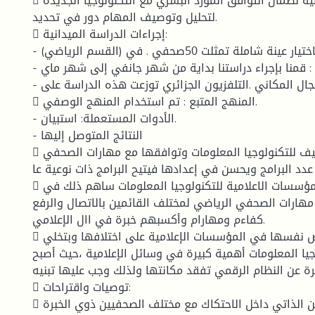
 الإحتياجات الحقيقية لضمان التوافق المورد البشري مع التكنولوجيا الجديدة
.لتحليل وتوصيف المهام دور في تحديد
 إجراءات الدراسة الميدانية:
- العينـة : قمنا باختيار عينة شاملة تمثلت 50صحفي . في (القسم الرياضي)
- المجال الزمني : قمنا بإجراء دراستنا بداية من شهر جانفي إلى شهر ماي
- المجال المكاني .التلفزيون الجزائري توزعت هذه الدراسة على :
 المنهج المتبع : تم استخدام المنهج الوصفي.
- الأدوات المستعملة: استبيان.
- النتائج المتوصل إليها
 لية وجيدة.التوظيف للتكنولوجيا المعلومات وتوافقها مع مهارات الصحفي
عدد البرامج ويحسن في إعدادها فيتيح البرامج ذات نوعية عا
 من كلما استعملت المؤسسات الاعلامية للتكنولوجيا المعلومات ساهم ذلك في
هارات الصحفي الرياضي لمختلف القائمين بالاتصال والرفع
كفاءم ومهارام وأكسبهم خبرة في اال الإعلامي.
 ضرورة حتمية تفرض نفسها في المؤسسات الإعلامية على اختلافها وبتخلي
جيا المعلومات أهمية كبيرة في وسائل الإعلامية ،حيث أصبح
ة عن النظام الرقمي تفقد مكانتها ولذلك وجب عليها تبنيه.
 توصيات واقتراحات:
 المستمر، والتكوين الذاتي داخل الاحتكاك مع مختلف الصحفيين ذوي الخبرة