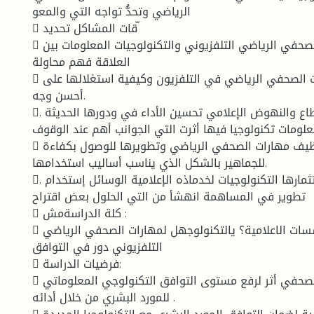
الرياضي وتحدُّ تواجه التي والمعو
 قات المشاكل تحديد ّ
 الجديدة. مهارات الصحفي الرياضي التلفزيوني والتكنولوجيات المعلومات بين
العلاقة فهم محاولة
 معرفة أهمية مهارات الصحفي الرياضي في التلفزيون وكيفية استغلالها على
أحسن وجه.
. الإعلام بقطاع والنهوض الإعلامي تحسين الأداء في ودورها الحديثة
علومات تكنولوجيا فيها أثرت التي الجوانب أهم عند الوقوف
 توضيح كيفية توظيف مهارات الصحفي الرياضي وتطويرها للوصول بكفاءة
للجماهير بالشكل الذي يناسب أساليب استخدامها.
. الوجه على وإستثمارها التكنولوجيات لخدماذه الإعلامية الوسائل إستخدام
تطوير في المساهمة انهشأ من التي الحلول بعض اقتراح
 كلة الدراسةمش :
 المعلوماتي بالمؤسسات الاعلامية؟ يالتكنولوجهل لمهارات الصحفي الرياضي
التلفزيوني دور في التوافق
 فرضيات الدراسة:
 للإثراء الوظيفي للصحفي أثر لرفع مستوى التوافق التكنولوجي المعلوماتي
للمورد البشري من خلال أدائه .