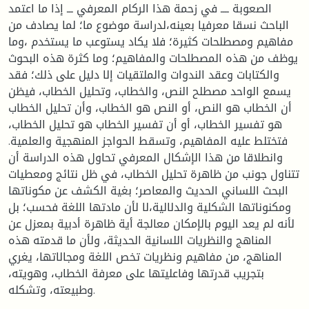
الصعوبة ــــ في زحمة هذا الركام المعرفي ـــ إذا ما اعتمد
الباحث نسقا معرفيا بعينه،لدراسة موضوع ما؛ لما يصادف من
مفاهيم ومصطلحات كثيرة؛ فلا يكاد يستوعب ما يستخدم ،وما
يوظف من هذه المصطلحات والمفاهيم؛ وما كثرة هذه البحوث
والكتابات وعقد الندوات والملتقيات إلا دليل على ذلك؛ فقد
يسمع الواحد مصطلح النص، والخطاب، وتحليل الخطاب، فيظن
أن الخطاب هو النص، أو النص هو الخطاب، وأن تحليل الخطاب
هو تفسير الخطاب، أو أن تفسير الخطاب هو تحليل الخطاب،
فتختلط عليه المفاهيم، وتسقط الحواجز المنهجية والعلمية.
وانطلاقا من هذا الإشكال المعرفي تحاول هذه الدراسة أن
تتناول جونب من ظاهرة تحليل الخطاب، في ظل نتائج ومعطيات
البحث اللساني الحديث والمعاصر؛ بغية الكشف عن مكوناتها
ومكنوناتها الشكلية والدلالية،لا لأن مادتها اللغة فحسب؛ بل
لأنه لم يعد اليوم بالإمكان معالجة أية ظاهرة أدبية بمعزل عن
المناهج والنظريات اللسانية الحديثة، ولأن ما قدمته هذه
المناهج، من مفاهيم ونظريات تخص اللغة ومجالاتها، يغري
بتجريب قدرتها وفاعليتها على معرفة الخطاب، وهويته،
وطبيعته، وتشكله.