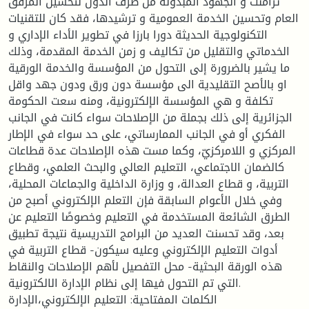
تزامنت و الجهود المبذولة من طرف الدول لتحسين المرفق
العام وتحسين الخدمة العمومية و ترشيدها، فقد كان للتقنيات
التكنولوجية الحديثة دورا بارزا في تطوير الأداء الإداري و
الخدماتي والتقليل من تكاليف و زمن الخدمة المقدمة، وذلك
ما يشير بالضرورة إلى التحول من المؤسسة والخدمة الورقية
او بالأصح التقليدية الى مؤسسة دون ورق ودون جهد واقل
تكلفة و هي المؤسسة الإلكترونية، ومنه سعت الحكومة
الجزائرية إلى ذلك بجملة من الإصلاحات سواء كانت في الجانب
الفكري أو في الجانب الممارساتي، على حد سواء في الإطار
المركزي و اللامركزيّ، وكما مست هذه الإصلاحات عدة قطاعات
كالضمان الاجتماعي، التعليم العالي والبحث العلمي، وقطاع
التربية، و قطاع العدالة، و وزارة الداخلية والجماعات المحلية،
وفي خلال الأعوام السابقة فإن التعلم الإلكتروني أصبح من
الطرق الشائعة المستخدمة في التعليم وخصوصًا التعليم عن
بعد، وقد تحسنت العديد من البرامج التدريسية نتيجة تطبيق
أدوات التعليم الإلكتروني وعليه سيكون- قطاع التربية في
هذه الورقة البحثية- محل التفصيل لأهم الإصلاحات والنقاط
التي تم التحول فيها إلى نظام الإدارة الالكترونية.
الكلمات المفتاحية: التعليم الإلكتروني،الإدارة