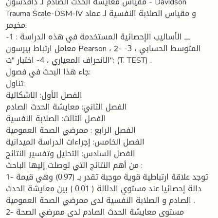
- مقياس معايشة الحدث الصادم لـ دافدسون Davidson
Trauma Scale-DSM-IV و مقياس الصلابة النفسية لـ عماد
مخيمر.
ــــ الأساليب الإحصائية المستخدمة في هذه الدراسة : 1-
معامل ارتباط بيرسون Pearson ، 2- المتوسط الحسابي ، 3-
الانحراف المعياري ، 4- اختبار "ت": (T. TEST) .
جاء هذا البحث في فصول:
تناول:
الفصل الأول: الاشكالية
الفصل الثاني: معايشة الحدث الصادم
الفصل الثالث: الصلابة النفسية
الفصل الرابع : ممرضي الصحة العمومية
الفصل الخامس: إجراءات الدراسة الميدانية
الفصل السادس: التحليل وتفسير النتائج
من أهم النتائج التي توصلت إليها الباحث :
1- توجد علاقة ارتباطية قوية موجبة تقدر بـ (0.97) وهي قيمة
دالة إحصائيا عند مستوي الدلالة ( 0.01 ) بين معايشة الحدث
الصادم و الصلابة النفسية لدى ممرضي الصحة العمومية .
2- مستوى معايشة الحدث الصادم لدى ممرضي الصحة