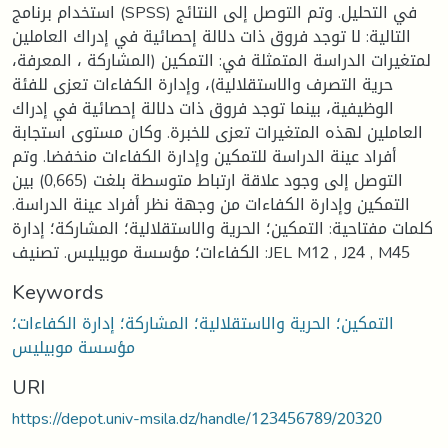
استخدام برنامج (SPSS) في التحليل. وتم التوصل إلى النتائج
التالية: لا توجد فروق ذات دلالة إحصائية في إدراك العاملين
لمتغيرات الدراسة المتمثلة في: التمكين (المشاركة ، المعرفة،
حرية التصرف والاستقلالية)، وإدارة الكفاءات تعزى للفئة
الوظيفية، بينما توجد فروق ذات دلالة إحصائية في إدراك
العاملين لهذه المتغيرات تعزى للخبرة. وكان مستوى استجابة
أفراد عينة الدراسة للتمكين وإدارة الكفاءات منخفضا. وتم
التوصل إلى وجود علاقة ارتباط متوسطة بلغت (0,665) بين
التمكين وإدارة الكفاءات من وجهة نظر أفراد عينة الدراسة.
كلمات مفتاحية: التمكين؛ الحرية والاستقلالية؛ المشاركة؛ إدارة
الكفاءات؛ مؤسسة موبيليس. تصنيف :JEL M12 , J24 , M45
Keywords
التمكين؛ الحرية والاستقلالية؛ المشاركة؛ إدارة الكفاءات؛
مؤسسة موبيليس
URI
https://depot.univ-msila.dz/handle/123456789/20320