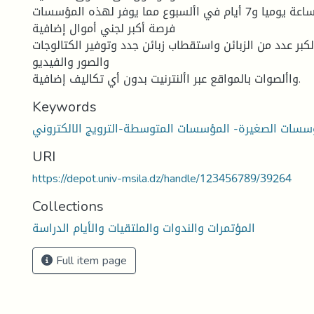
والقيام بالخدمة 24ساعة يوميا و7 أيام في األسبوع مما يوفر لهذه المؤسسات
فرصة أكبر لجني أموال إضافية
كبر عدد من الزبائن واستقطاب زبائن جدد وتوفير الكتالوجات
والصور والفيديو
واألصوات بالمواقع عبر األنترنيت بدون أي تكاليف إضافية.
Keywords
سسات الصغيرة- المؤسسات المتوسطة-الترويج الالكتروني
URI
https://depot.univ-msila.dz/handle/123456789/39264
Collections
المؤتمرات والندوات والملتقيات والأيام الدراسة
Full item page