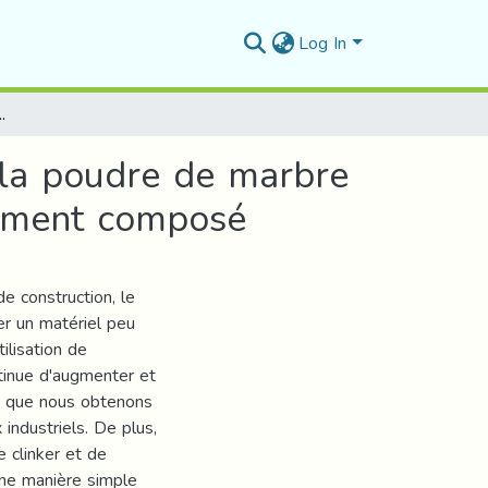
Log In
dre de marbre sur le comportement physique et mécanique du ciment composé
e la poudre de marbre
ciment composé
 construction, le
r un matériel peu
ilisation de
tinue d'augmenter et
s, que nous obtenons
industriels. De plus,
e clinker et de
une manière simple