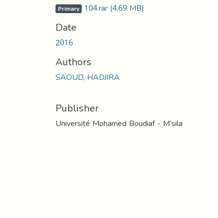
104.rar
(4.69 MB)
Primary
Date
2016
Authors
SAOUD, HADJIRA
Publisher
Université Mohamed Boudiaf - M’sila