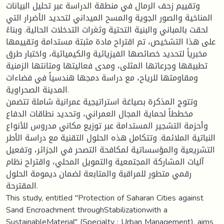
وتقييم زحف الرمال في منطقة الدراسة عبر تحليل البيانات
المناخية والصور الجوية والمسح الميداني لتحديد الأضرار التي
لحقت بالمباني والبنية التحتية وثغرات التدخلات الحالية. وبناءً
على هذا التشخيص، تم اقتراح مادة مثبتة مستدامة وتقييمها
مخبرياً لتحديد خصائصها الفيزيائية والكيميائية، واختبار طرق
تطبيقها وجرعاتها المثلى، ومدى فعاليتها ومتانتها الزمنية
ومقاومتها للرياح، مع دراسة دمجها هندسياً في فضاءات
المدينة الصحراوية.
وتتوج المذكرة بصياغة استراتيجية عمرانية شاملة تتضمن
مخططاً لحماية المجال العمراني، وتحديد نطاقات الدفاع
وأحزمة التشجير المستدامة عبر توزيع مكاني مدروس للأنواع
النباتية الملائمة. وتتكامل هذه الحلول التقنية مع دراسة الأطر
التشريعية والمؤسساتية لمكافحة التصحر في الجزائر، وتفعيل
آليات المشاركة المجتمعية والتمويل المحلي، واقتراح نظام
رقمي متطور للمراقبة والمتابعة لضمان ديمومة الحلول
المقترحة.
This study, entitled "Protection of Saharan Cities against
Sand Encroachment throughStabilizationwith a
SustainableMaterial" (Specialty : Urban Management), aims