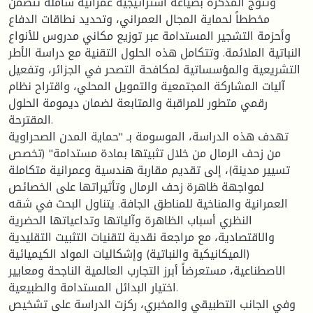
وتتوج المذكرة بصياغة استراتيجية عمرانية شاملة تتضمن
مخططاً لحماية المجال العمراني، وتحديد نطاقات الدفاع
وأحزمة التشجير المستدامة عبر توزيع مكاني مدروس للأنواع
النباتية الملائمة. وتتكامل هذه الحلول التقنية مع دراسة الأطر
التشريعية والمؤسساتية لمكافحة التصحر في الجزائر، وتفعيل
آليات المشاركة المجتمعية والتمويل المحلي، واقتراح نظام
رقمي متطور للمراقبة والمتابعة لضمان ديمومة الحلول
المقترحة.
تهدف هذه الدراسة، الموسومة بـ "حماية المدن الصحراوية
من زحف الرمال من خلال تثبيتها بمادة مستدامة" (تخصص
تسيير مدينة)، إلى تقديم مقاربة هندسية وعمرانية متكاملة
لمواجهة ظاهرة زحف الرمال وتأثيراتها على الخصائص
العمرانية والمناخية للمناطق الجافة. يتناول البحث في شقه
النظري أسباب الظاهرة وآلياتها وتداعياتها الحضرية
والاقتصادية، مع مراجعة نقدية لتقنيات التثبيت التقليدية
(الميكانيكية والنباتية) وإشكاليات المواد الكيميائية
الاصطناعية، مستعرضاً أبرز التجارب العالمية الناجحة ومعايير
اختيار البدائل المستدامة والطبيعية.
وفي الجانب التطبيقي والمخبري، ركزت الدراسة على تشخيص