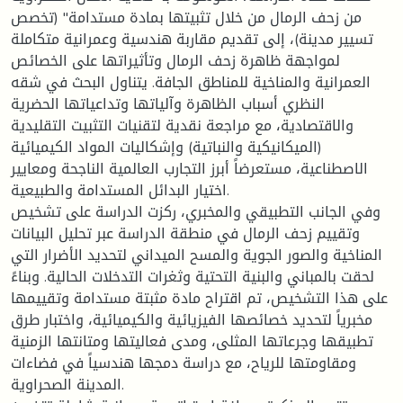
من زحف الرمال من خلال تثبيتها بمادة مستدامة" (تخصص
تسيير مدينة)، إلى تقديم مقاربة هندسية وعمرانية متكاملة
لمواجهة ظاهرة زحف الرمال وتأثيراتها على الخصائص
العمرانية والمناخية للمناطق الجافة. يتناول البحث في شقه
النظري أسباب الظاهرة وآلياتها وتداعياتها الحضرية
والاقتصادية، مع مراجعة نقدية لتقنيات التثبيت التقليدية
(الميكانيكية والنباتية) وإشكاليات المواد الكيميائية
الاصطناعية، مستعرضاً أبرز التجارب العالمية الناجحة ومعايير
اختيار البدائل المستدامة والطبيعية.
وفي الجانب التطبيقي والمخبري، ركزت الدراسة على تشخيص
وتقييم زحف الرمال في منطقة الدراسة عبر تحليل البيانات
المناخية والصور الجوية والمسح الميداني لتحديد الأضرار التي
لحقت بالمباني والبنية التحتية وثغرات التدخلات الحالية. وبناءً
على هذا التشخيص، تم اقتراح مادة مثبتة مستدامة وتقييمها
مخبرياً لتحديد خصائصها الفيزيائية والكيميائية، واختبار طرق
تطبيقها وجرعاتها المثلى، ومدى فعاليتها ومتانتها الزمنية
ومقاومتها للرياح، مع دراسة دمجها هندسياً في فضاءات
المدينة الصحراوية.