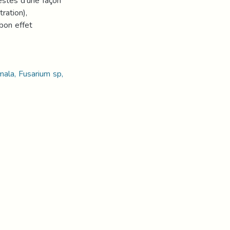
estés d’une façon
ration),
bon effet
mala, Fusarium sp,