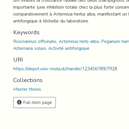
ont inhibés la croissance radiale des deux champignons t
importante (une inhibition totale chez la plus forte concent
comparativement à Artemisia herba alba, manifestant un 
antifongique à l’échelle du laboratoire.
Keywords
Rosmarinus officinalis, Artemisia herb-alba, Peganum har
Alternaria solani, Activité antifongique
URI
https://depot.univ-msila.dz/handle/123456789/7928
Collections
Master thesis
Full item page