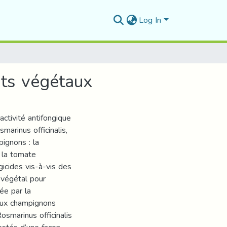
Log In
its végétaux
activité antifongique
marinus officinalis,
ignons : la
e la tomate
gicides vis-à-vis des
 végétal pour
ée par la
deux champignons
osmarinus officinalis