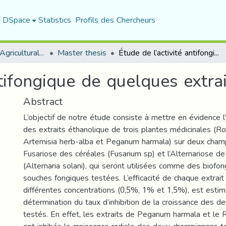
f DSpace
Statistics
Profils des Chercheurs
Department of Agricultural Sciences
Master thesis
Étude de l’activité antifongique de quelques extraits végétaux
ntifongique de quelques extra
Abstract
L’objectif de notre étude consiste à mettre en évidence l’
des extraits éthanolique de trois plantes médicinales (Ros
Artemisia herb-alba et Peganum harmala) sur deux champ
Fusariose des céréales (Fusarium sp) et l’Alternariose d
(Alternaria solani), qui seront utilisées comme des biofon
souches fongiques testées. L’efficacité de chaque extrait
différentes concentrations (0,5%, 1% et 1,5%), est estim
détermination du taux d’inhibition de la croissance des 
testés. En effet, les extraits de Peganum harmala et le R