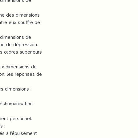
 dimensions de
une des dimensions
ntre eux souffre de
 dimensions de
gne de dépression.
s cadres supérieurs
aux dimensions de
ion, les réponses de
es dimensions :
déshumanisation.
ment personnel.
s :
sés à l’épuisement