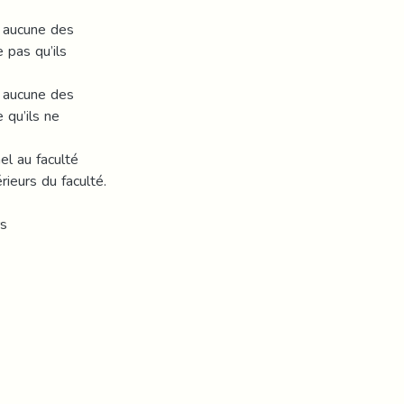
à aucune des
 pas qu’ils
à aucune des
 qu’ils ne
el au faculté
ieurs du faculté.
rs