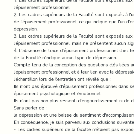
1. Les cadres supérieurs de la Faculté sont exposés aux
l'épuisement professionnel.
2. Les cadres supérieurs de la Faculté sont exposés à l'
de l'épuisement professionnel, ce qui indique que l'un d'e
dépression.
3. Les cadres supérieurs de la Faculté sont exposés aux
l'épuisement professionnel, mais ne présentent aucun si
4. L'absence de trace d'épuisement professionnel chez le
de la Faculté n'indique aucun type de dépression.
Compte tenu de la conception des questions clés liées 
l'épuisement professionnel et à leur lien avec la dépress
l'échantillon lors de l'entretien ont révélé que :
Ils n'ont pas éprouvé d'épuisement professionnel dans s
épuisement psychologique et émotionnel.
Ils n'ont pas non plus ressenti d'engourdissement ni de 
Sans parler de :
la dépression et une baisse du sentiment d'accomplisse
En conséquence, je suis parvenu aux conclusions suivante
- Les cadres supérieurs de la faculté n’étaient pas expo