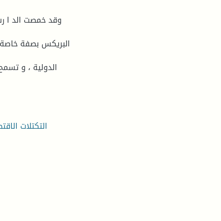
وقد خمصت الد ا رس
البريكس بصفة خاصة،
الدولية ، و تسمح
التكتلات الاقتص