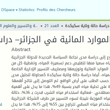
f DSpace
Statistics
Profils des Chercheurs
العدد 21
مجلة العلوم الاقتصادية والتسيير والعلوم التجارية
Abstract
إلى دراسة مدى نجاعة السياسة الجديدة للدولة الجزائرية
اه سعيا منها لتقليص دعم تسعيرة المياه، وتغطية كل من
الموارد المائية وتوزيعها ومصاريف التسيير الإدارية الخاصة
مياه، أيضا دراسة حالة ولاية سكيكدة كمحاولة لتحليل مدى
سب الطلب على أرض الواقع. تم التوصل إلى نتائج أهمها:
اعتماد ولاية سكيكدة على تحلية مياه البحر بنسبة 49%، هذا ما يدل على أهمية
هذا المورد غير الإصطلاحي. -فعالية استخدام مياه الشرب قدرت بـ 36%، دلالة
ه الموزعة نتيجة لسوء التسيير من طرف الشركة الجزائرية
فع
للمياه. - فعالية استخدام مياه السقي تتراوح بين 55% إلى 75%، هذا ما يدل