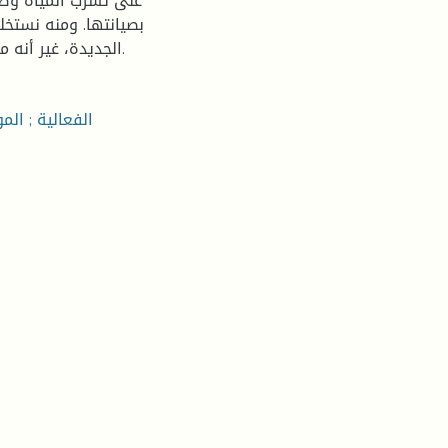
على تسرب المياه وضي
بصيانتها. ومنه نستخ
الجديدة، غير أنه مازال الكثير لفعله للنهوض بقطاع الموارد المائية في الجزائر.
الفعالية ; المو