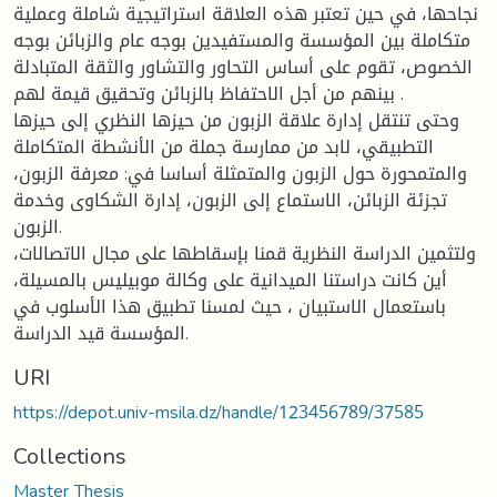
نجاحها، في حين تعتبر هذه العلاقة استراتيجية شاملة وعملية
متكاملة بين المؤسسة والمستفيدين بوجه عام والزبائن بوجه
الخصوص، تقوم على أساس التحاور والتشاور والثقة المتبادلة
بينهم من أجل الاحتفاظ بالزبائن وتحقيق قيمة لهم .
وحتى تنتقل إدارة علاقة الزبون من حيزها النظري إلى حيزها
التطبيقي، لابد من ممارسة جملة من الأنشطة المتكاملة
والمتمحورة حول الزبون والمتمثلة أساسا في: معرفة الزبون،
تجزئة الزبائن، الاستماع إلى الزبون، إدارة الشكاوى وخدمة
الزبون.
ولتثمين الدراسة النظرية قمنا بإسقاطها على مجال الاتصالات،
أين كانت دراستنا الميدانية على وكالة موبيليس بالمسيلة،
باستعمال الاستبيان ، حيث لمسنا تطبيق هذا الأسلوب في
المؤسسة قيد الدراسة.
URI
https://depot.univ-msila.dz/handle/123456789/37585
Collections
Master Thesis