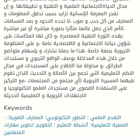
مجال الحياةالاجتماعية العلمية و التقنية و تطبيقاتها ،و إن
تفجر المعرفة الإنسانية تزايد بسبب تدفق المعلومات و
المعارف من كل حدب و صوب ،لا تحده الحدود و بعد المسافات
،الأمر الذي جعل عالمنا متأثرا بصورة مباشرة أو غير مباشرة
بهذه الثورة التقنية المعاصرة ،و كان لها انعكاسات على
شؤون حياتنا الاجتماعية و الاقتصادية عامة ،و على المنظومة
التربوية بصفة خاصة ،هذا ما جعلنا نشارك و بإسهام متواضع
من خلال هذه المداخلة بوصف الواقع التربوي و مستجدات
الطرائق ،و محاولة منا الاطلاع على المستجدات في مجال
النظم التعليمية التي تجمع بين الأصالة و التحديث اللذان تقوم
عليهما المسيرة التربوية لأي مجتمع من المجتمعات ،مع التركيز
على الاستفادة القصوى من مستجدات العلمو التكنولوجيا و
الاجتهادات التربوية و التعليمية الحديثة
Keywords
- التقدم العلمي ؛ التطور التكنولوجي؛ المعارف اللغوية؛
العملية التعليمية؛ أنشطة التعليم ؛ التقويم ؛تطوير مهارات
المتعلمين