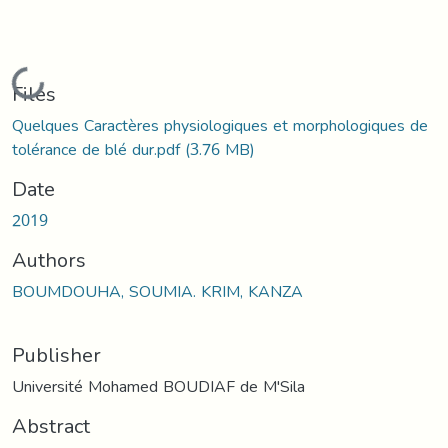
Loading...
Files
Quelques Caractères physiologiques et morphologiques de
tolérance de blé dur.pdf
(3.76 MB)
Date
2019
Authors
BOUMDOUHA, SOUMIA. KRIM, KANZA
Publisher
Université Mohamed BOUDIAF de M'Sila
Abstract