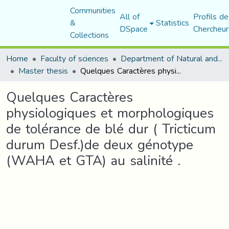
Communities
All of
Profils de
&
Statistics
DSpace
Chercheur
Collections
Home
Faculty of sciences
Department of Natural and Life Sciences
Master thesis
Quelques Caractères physiologiques et morphologiques de tolérance de blé dur ( Tricticum durum Desf.)de deux génotype (WAHA et GTA) au salinité .
Quelques Caractères
physiologiques et morphologiques
de tolérance de blé dur ( Tricticum
durum Desf.)de deux génotype
(WAHA et GTA) au salinité .