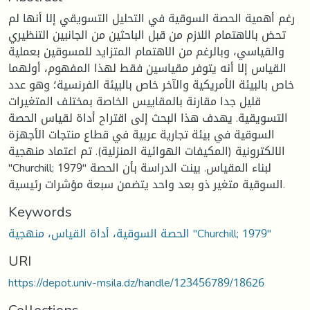
رغم أهمية الحصة السوقية في التحليل التسويقي إلا أنها لم
تحض بالاهتمام اللازم من قبل الباحثين من الجانبين التنظيري
والقياسي، وبالرغم من الاهتمام المتزايد للمسوقين بعملية
القياس إلا أنه يتوفر مقياسين فقط لهذا المفهوم، أولهما
خاص بالبيئة الأمريكية والآخر خاص بالبيئة الفرنسية؛ وهو عدد
قليل جدا مقارنة بالمقاييس الخاصة بمختلف المتغيرات
التسويقية. يهدف هذا البحث إلى اقتراح أداة لقياس الحصة
السوقية في بيئة تجارية عربية في قطاع منتجات الأجهزة
الالكترونية (المكيفات الهوائية المنزلية). تم اعتماد منهجية
"Churchill; 1979" لبناء المقياس. بينت الدراسة بأن الحصة
السوقية متغير ذو بعد واحد يتضمن سبعة مؤشرات رئيسية.
Keywords
الحصة السوقية، أداة القياس، منهجية "Churchill; 1979"
URI
https://depot.univ-msila.dz/handle/123456789/18626
Collections