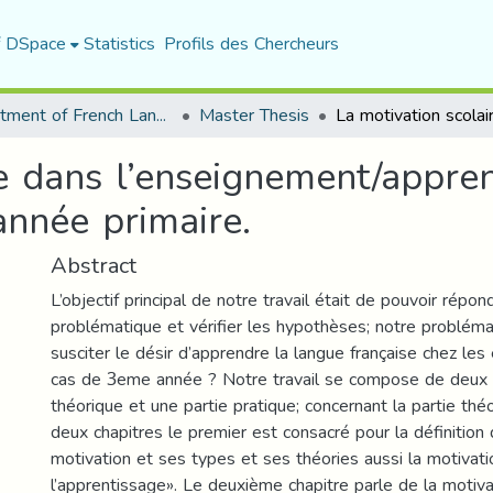
f DSpace
Statistics
Profils des Chercheurs
Department of French Language and Literature
Master Thesis
re dans l’enseignement/appre
nnée primaire.
Abstract
L’objectif principal de notre travail était de pouvoir répon
problématique et vérifier les hypothèses; notre problém
susciter le désir d’apprendre la langue française chez les
cas de 3eme année ? Notre travail se compose de deux p
théorique et une partie pratique; concernant la partie thé
deux chapitres le premier est consacré pour la définition 
motivation et ses types et ses théories aussi la motivati
l’apprentissage». Le deuxième chapitre parle de la motiva