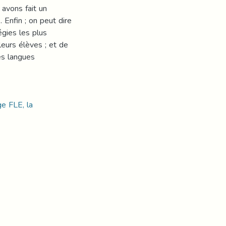
 avons fait un
 Enfin ; on peut dire
égies les plus
leurs élèves ; et de
es langues
ge FLE, la