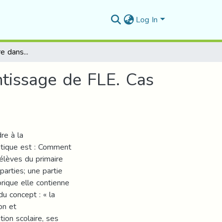
Log In
La motivation scolaire dans l’enseignement/apprentissage de FLE. Cas des élèves de 3éme année primaire.
ntissage de FLE. Cas
dre à la
atique est : Comment
 élèves du primaire
arties; une partie
orique elle contienne
du concept : « la
on et
tion scolaire, ses