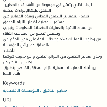
. ا إطار نظري یتمثل في مجموعة من الأهداف والمعاییر
المتفق علیهاالإجراءات یحكمه
فبعد ، بيبمعاییر التدقیق المحاس وهذه المعاییر هي
مستویات مهنیة لضمان التزام المدقق
عن نشاط الناتجة بالعملیات المتعلقة المعلومات وتبویب
وتسجیل تجمیع من المحاسب انتهاء
من وخلوها العملیات هذه وصحة سلامة على مدى الحكم في
المدقق دور یأتي المؤسسة،
.الأخطاء
ومدى معاییر التدقیق في الجزائر، تطبیق واقع معرفة هوهذا
البحث إن الغرض من
.ییر أثناء الممارسة المهنیةالتزام المدقق الخارجي بتطبیق
هذه المعا
Keywords
معايير التدقيق / المؤسسات الاقتصادية
URI