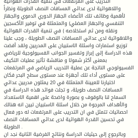
التدريب على المرتفعات في تنمية القدرات الهوائية
واللاهوائية لدى عدائي المسافات النصف الطويلة ونظراً
لأهمية وظائف تلك الأعضاء الجهاز الدوري الدموي والجهاز
التنفسي والجهاز العضلي) والمتمثلة في توفير الأكسجين
ونقله ومن ثم استخلاصه ) في تنمية القدرات الهوائية
واللاهوائية لدى عدائي المسافات النصف الطويلة ، وجب علينا
توزيع استمارات واسئلة الاستبيان على المدربين ولقد أفضت
هذه الدراسة إلى إبراز وتفسير الجوانب الفسيولوجية للرياضي
بمعنى أكثر شمولا و مناقشة تأثير عمليات التكيف
الفسيولوجي الناتجة عن عملية التدريب الرياضي في المرتفعات
على مستوى أداء تلك أجهزة عند مستوى سطح البحر فكان
اختيارنا للعيينة المتمثلة في 20 يمثلون مدربين عدائي
المسافات النصف طويلة، و تجلت فوائد هذه الدراسة في
السماح لنا بالوقوف و بصورة واضحة على اهمية الاستعداد
والأهداف المرجوة من خلال اسئلة الاستبيان تبين انه هنالك
احصائيات تتمثل في ان التدريب على المرتفعات له دور فعال
في تحسين القدرة الهوائية لدى عدائي المسافات النصف
الطويلة .
وبالرجوع إلى حيثيات الدراسة ونتائج الفرضية الثانية نجد ان