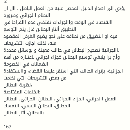
فأ
يؤدي الى اهدار الدليل المحصل عليه من العمل الباطل ، اال ان
النظام االجرائي وضرورة
االقتصاد في الوقت واالجراءات تقتضي عدم االفراط في
التطبيق ألثار البطالن فال يتم التوسع
فيه او التضييق من نطاقه على نحو يضيع الغرض المقصود
منه، لذلك اجازت التشريعات
االجرائية تصحيح البطالن في حاالت معينة و بوسائل محددة.
وأخ يرا ينبغي توسيع البطالن كجزاء اجرائي باعتباره من أهم
الضمانات في الخصومة
الجزائية، بإثراء الحاالت التي استقر عليها القضاء، واالستفادة
من بعض التشريعات التي نظمت
نظرية البطالن،
الكلمات المفتاحية:
العمل االجرائي، الجزاء االجرائي، البطالن االجرائي، البطالن
المطلق، البطالن النسبي، التمسك
بالبطالن، أثار البطالن
167