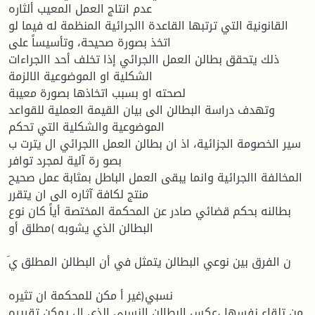
عدم انتاج العمل المعيب ألثاره
القانونية التي ترتبها القاعدة االجرائية المنظمة له فيما لو
اتخذ بصورة صحيحة، وتأسيساً على
ذلك يتحقق بطالن العمل االجرائي إذا تخلف أحد االجراءات
الشكلية او الموضوعية الالزمة
لصحته او بسبب اتخاذها بصورة معيبة
وتهدف دراسة البطالن الى بيان القيمة العملية للقواعد
الموضوعية والشكلية التي تحكم
سير الخصومة الجزائية، اذ ان بطالن العمل االجرائي ال يترت ب
بصو رة آلية لمجرد توافر
المخالفة االجرائية وانما يبقى العمل الباطل بمثابة عمل صحيح
منتج لكافة آثاره الى ان يتقرر
بطالنه بحكم قضائي صادر عن المحكمة المختصة أياً كان نوع
البطالن الذي يشوبه )مطلق أو
نسبي(غير أ مكن للمحكمة ان تثيره
من تلقاء نفسها ،عكس البطالن النسبي الذي ال يمكن تقريره