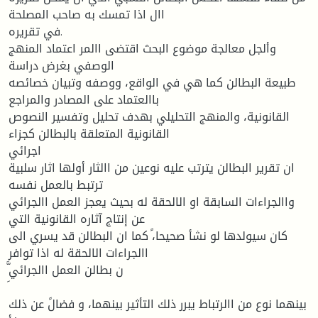
اال اذا تمسك به صاحب المصلحة
في تقريره.
وألجل معالجة موضوع البحث اقتضى االمر اعتماد المنهج
الوصفي بغرض دراسة
طبيعة البطالن كما هي في الواقع، ووصفه وتبيان خصائصه
باالعتماد على المصادر والمراجع
القانونية، والمنهج التحليلي بهدف تحليل وتفسير النصوص
القانونية المتعلقة بالبطالن كجزاء
اجرائي
ان تقرير البطالن يترتب عليه نوعين من االثار أولها اثار سلبية
ترتبط بالعمل نفسه
واالجراءات السابقة او الالحقة له بحيث يعجز العمل االجرائي
عن إنتاج آثاره القانونية التي
كان سيولدها لو نشأ صحيحا،ً كما ان البطالن قد يسري الى
االجراءات الالحقة له اذا توافر
بينهما نوع من االرتباط يبرر ذلك التأثير بينهما، و فضالً عن ذلك