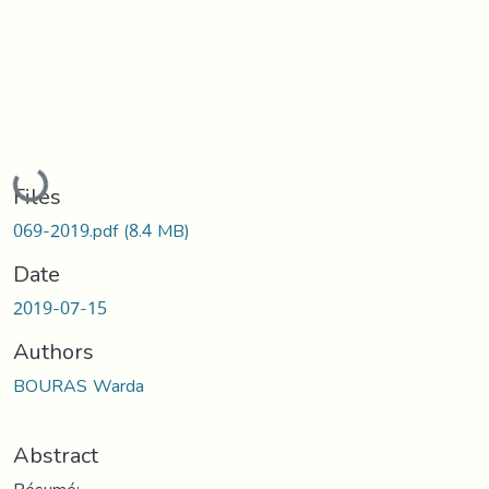
Loading...
Files
069-2019.pdf
(8.4 MB)
Date
2019-07-15
Authors
BOURAS Warda
Abstract