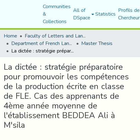
Communities
All of
Profils de
&
Statistics
DSpace
Chercheur
Collections
Home
Faculty of Letters and Languages
Department of French Language and Literature
Master Thesis
La dictée : stratégie préparatoire pour promouvoir les compétences de la production écrite en classe de FLE. Cas des apprenants de 4ème année moyenne de l'établissement BEDDEA Ali à M'sila
La dictée : stratégie préparatoire
pour promouvoir les compétences
de la production écrite en classe
de FLE. Cas des apprenants de
4ème année moyenne de
l'établissement BEDDEA Ali à
M'sila