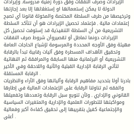
الإيرادات وصرف النفقات وفق دورة زمنية مدروسة, وإيرادات
الدولة لا يمكن إستعمالها او إستغلالها إلا بعد إجازتها
وترخيصها من طرف السلطة المختصة والمخولة قانونا أي تصبح
إعتمادات مالية , فإعتماد تحصيل الإيرادات هو أن تتأكد السلطة
التشريعية من أن السلطة التنفيذية قد إستوفت تحصيل كل
الإيرادات دونما تماطل أو تقصيروأن شروط صرف النفقات
مهيئة وفق الأوجه المحددة والمرسومة لإشباع الحاجات العامة
وتحقيق الأهداف المسطرة وفق آليات رقابية تبدأ بالرقابة
التشريعية أو البرلمانية منها السابقة والمرافقة ثم النهائية
لتأتي الرقابة الإدارية القبلية والآنية واللاحقة وفي الأخير
الرقابة المستقلة .
بادرنا أولا بتحديد مفاهيم الرقابة وآلياتها وفق الآراء والنظريات
والفقه ثم تناولنا الرقابة على الإعتمادات المالية في إطارها
القانوني والإداري , ولأن تنويع سبل الرقابة وتعددها وتفعيلها
ومواكبتها للتطورات العلمية والإدارية والمتغيرات السياسية
والإجتماعية كفيل بتقريبها إلى تحقيق كفاءة أكبر وفعالية
أعلى .