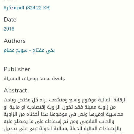
مذكرة.pdf
(824.22 KB)
Date
2018
Authors
بخي مفتاح - سويح عصام
Publisher
جامعة محمد بوضياف المسيلة
Abstract
الرقابة المالية موضوع واسع ومتشعب يراه كل مختص وباحث
من زاوية معينة فقد تكون الزاوية إقتصادية او مالية او
محاسبية اوغيرها ونحن في موضوعنا هذا أخذناه من الزاوية
والجانب القانوني ومن ثم إسقاطه على ما يصطلح عليه
بالإعتمادات المالية للدولة ,فمالية الدولة تبنى على تحصيل