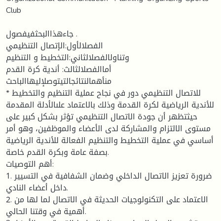
Club
جاءهذاالبحثفيفصول .
الفصلالأول:الإتصال التنظيمي
وتناولالفصلالثاني:التخطيط و التنظيم
أماالفصلالثالث: أندية كرة القدم
منأهمالنتائجالتيتوصلإليهاالباحث
* للاتصال التنظيمي دور في نجاح عملية التنظيم والتخطيط
للأندية الرياضية لكرة القدمة وذلك بالاعتماد علىالأدلة المقدمة
حيثتظهر أن جودة الاتصال التنظيمي تؤثر بشكل كبير على
مستوى الالتزام والمشاركة لدى الأعضاء والموظفين، وهو أمر
أساسي في عملية التخطيط والتنظيم الفعالة للأندية الرياضية
بصفة عامة وبكرة القدم خاصة.
أهم التوصيات:
1. ضرورة تعزيز الاتصال الداخلي وضمان الشفافية في التسيير
داخل أعضاء النادي.
2. الاعتماد على التكنولوجيات الحديثة في الاتصال لما لها من
أهمية في وقتنا الحالي.