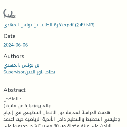
Loading...
Files
مذكرة الطالب بن يونس المهدي.pdf
(2.49 MB)
Date
2024-06-06
Authors
بن يونس ،المهدي
Supervisor:بطاط ،نور الدين
Abstract
الملخص :
بالعربية(عبارة عن فقرة ):
هدفت الدراسة لمعرفة دور الاتصال التنظيمي في إنجاح
وظيفتي التخطيط والتنظيم داخل الأندية الرياضية حيث اعتمد
الباحث على عينة مكونة من 30 مسير تنشط جميعها على