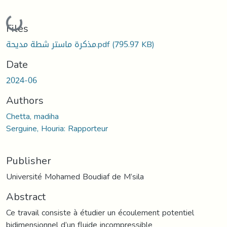
Loading...
Files
مذكرة ماستر شطة مديحة.pdf
(795.97 KB)
Date
2024-06
Authors
Chetta, madiha
Serguine, Houria: Rapporteur
Publisher
Université Mohamed Boudiaf de M’sila
Abstract
Ce travail consiste à étudier un écoulement potentiel
bidimensionnel d’un fluide incompressible