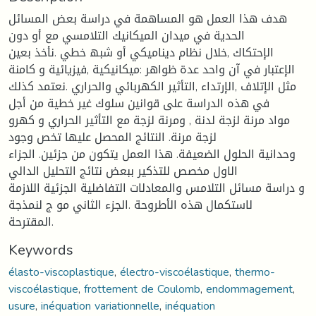
ھدف ھذا العمل ھو المساھمة في دراسة بعض المسائل
الحدیة في میدان المیكانیك التلامسي مع أو دون
الإحتكاك ,خلال نظام دینامیكي أو شبھ خطي .نأخذ بعین
الإعتبار في آن واحد عدة ظواھر :میكانیكیة ,فیزیائیة و كامنة
مثل الإتلاف ,الإرتداء ,التأثیر الكھربائي والحراري .نعتمد كذلك
في ھذه الدراسة على قوانین سلوك غیر خطیة من أجل
مواد مرنة لزجة لدنة , ومرنة لزجة مع التأثیر الحراري و كھرو
لزجة مرنة. النتائج المحصل علیھا تخص وجود
وحدانیة الحلول الضعیفة. ھذا العمل یتكون من جزئین. الجزاء
الاول مخصص للتذكیر ببعض نتائج التحلیل الدالي
و دراسة مسائل التلامس والمعادلات التفاضلیة الجزئیة اللازمة
لاستكمال ھذه الأطروحة .الجزء الثاني مو ج لنمذجة
المقترحة.
Keywords
élasto-viscoplastique
,
électro-viscoélastique
,
thermo-
viscoélastique
,
frottement de Coulomb
,
endommagement
,
usure
,
inéquation variationnelle
,
inéquation