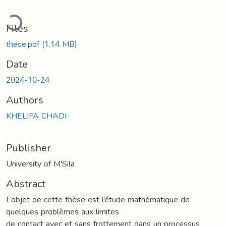
ading...
Files
these.pdf
(1.14 MB)
Date
2024-10-24
Authors
KHELIFA CHADI
Publisher
University of M'Sila
Abstract
L’objet de cette thèse est l’étude mathématique de
quelques problèmes aux limites
de contact avec et sans frottement dans un processus