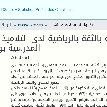
f DSpace
Statistics
Profils des Chercheurs
التصور العقلي وعلاقته بالثقة بالرياضية لدى التلاميذ المنخرطين في الرياضة المدرسية بولاية تبسة صنف أشبال
Journal Articles
التربية ا
بالثقة بالرياضية لدى التلاميذ
المدرسية بو
Abstract
لى كشف العلاقة بين التصور العقلي والثقة الرياضية لدى
ين في الرياضة المدرسية صنف أشبال بولاية تبسة، وذلك من
توى التصور العقلي لدى عينة الدراسة، والعلاقة بين أبعاد
التصور العقلي والثقة الرياضية.
اعتمدت الدراسة على عينة مكونة من (170) تلميذ، منهم (113) منخرط من
الجنسين في الرياضات الجماعية و(57) منخرط من الجنسين في ألعاب القوى على
 الدراسة مقياس التصور الرياضي المصمم من طرف مارتينز
1982 والذي قام بتعريبه أسامة كامل راتب 1990، قائمة الثقة الرياضية كحالة