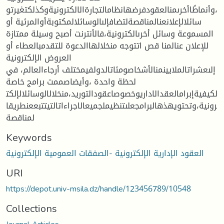
،وأنماطًاأخرىمنالعقودفرضهانظامالتجارةالالكترونيةوكذلكتغيرتو
سائلالإعلانعنالمناقصةلتضافإلىالوسائلالمكتوبةأوالمرئية أو
المسموعة وسائل أخرىالكترونية،فالأنترنت أصبح وسيلة ممتازة
للإعلان عنالمنا قص اتتوجه منخلالهاالدعوة للتقدمبالعطاء أو
العروض الإلكترونية
إلىعشراتالملايينمنالأشخاصومئاتالدولفيمختلف أرجاءالعالم، في
لحظة واحدة ،وأيضاصممت برامج خاصة
لكيفيةإبرامالعقدالاداريوخصوصاعقودالتوريد،منخلالالوسائلالإلكت
رونية،وتحتويهذهالبرامجعلىتنظيملجميعالاجراءاتالتيتتبععنطريقا
لمناقصة
Keywords
العقود الإدارية الإلكترونية -الصفقات العمومية الإلكترونية
URI
https://depot.univ-msila.dz/handle/123456789/10548
Collections