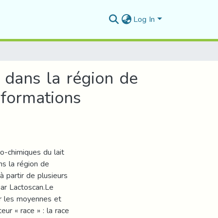
Log In
n dans la région de
sformations
o-chimiques du lait
ns la région de
 à partir de plusieurs
par Lactoscan.Le
ir les moyennes et
ur « race » : la race