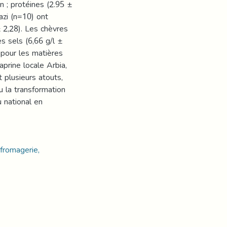
 ; protéines (2.95 ±
azi (n=10) ont
 2,28). Les chèvres
s sels (6,66 g/l ±
 pour les matières
aprine locale Arbia,
 plusieurs atouts,
u la transformation
u national en
 fromagerie,