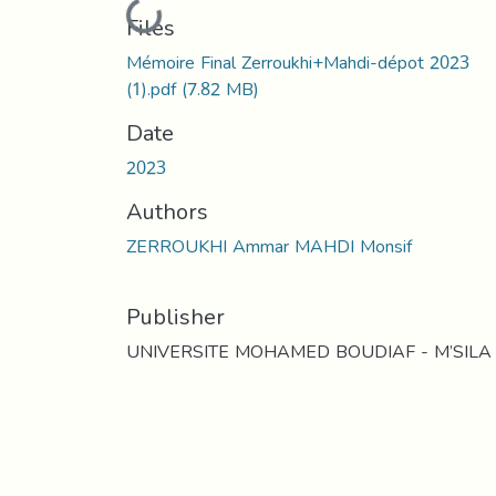
Loading...
Files
Mémoire Final Zerroukhi+Mahdi-dépot 2023
(1).pdf
(7.82 MB)
Date
2023
Authors
ZERROUKHI Ammar MAHDI Monsif
Publisher
UNIVERSITE MOHAMED BOUDIAF - M’SILA