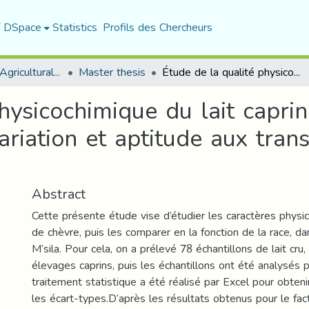
f DSpace
Statistics
Profils des Chercheurs
Department of Agricultural Sciences
Master thesis
Étude de la qualité physicochimique du lait caprin dans la région de M’sila : Facteurs de variation et aptitude aux transformations technologiques
hysicochimique du lait capri
variation et aptitude aux tran
Abstract
Cette présente étude vise d’étudier les caractères physic
de chèvre, puis les comparer en la fonction de la race, da
M’sila. Pour cela, on a prélevé 78 échantillons de lait cru,
élevages caprins, puis les échantillons ont été analysés 
traitement statistique a été réalisé par Excel pour obten
les écart-types.D’après les résultats obtenus pour le facte