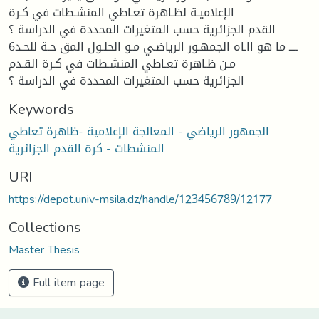
الإعلاميـة لظـاهرة تعـاطي المنشـطات في كـرة
القدم الجزائرية حسب المتغيرات المحددة في الدراسة ؟
6ــــ ما هو ااـاه الجمهـور الرياضـي مـو الحلـول المق حـة للحـد
مـن ظـاهرة تعـاطي المنشـطات في كـرة القـدم
الجزائرية حسب المتغيرات المحددة في الدراسة ؟
Keywords
الجمهور الرياضي - المعالجة الإعلامية -ظاهرة تعاطي
المنشطات - كرة القدم الجزائرية
URI
https://depot.univ-msila.dz/handle/123456789/12177
Collections
Master Thesis
Full item page