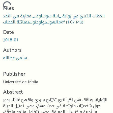
Loading...
Files
الخطاب الدّينيّ في رواية _ابنة سوسلوف_ مقاربة في النّقد
(1.07 MB)
السّوسيولوجيّوسيميائيّة الخطاب.pdf
Date
2018-01
Authors
سلمى عطالله .
Publisher
Université de M'sila
Abstract
الرّواية، بعامّة، هي نصّ نثريّ تخيّليّ سرديّ واقعيّ غالبًا، يدور
حول شخصيّات متورّطة في حدث مهمّ، وهي تمثيل للحياة
والتّجربة واكتساب المعرفة. وهي تتفاعل وتنمو وتحقّق