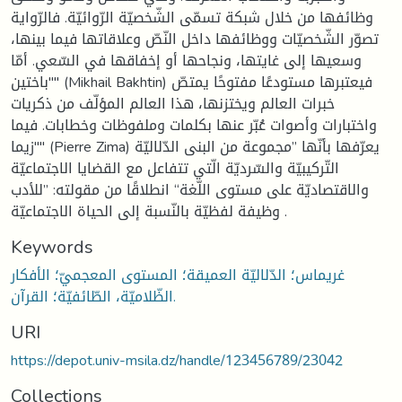
وظائفها من خلال شبكة تسمّى الشّخصيّة الرّوائيّة. فالرّواية
تصوّر الشّخصيّات ووظائفها داخل النّصّ وعلاقاتها فيما بينها،
وسعيها إلى غايتها، ونجاحها أو إخفاقها في السّعي. أمّا
"باختين" (Mikhail Bakhtin) فيعتبرها مستودعًا مفتوحًا يمتصّ
خبرات العالم ويختزنها، هذا العالم المؤلّف من ذكريات
واختبارات وأصوات عُبّر عنها بكلمات وملفوظات وخطابات. فيما
"زيما" (Pierre Zima) يعرّفها بأنّها ”مجموعة من البنى الدّلاليّة
التّركيبيّة والسّرديّة الّتي تتفاعل مع القضايا الاجتماعيّة
والاقتصاديّة على مستوى اللّغة“ انطلاقًا من مقولته: ”للأدب
وظيفة لفظيّة بالنّسبة إلى الحياة الاجتماعيّة .
Keywords
غريماس؛ الدّلاليّة العميقة؛ المستوى المعجميّ؛ الأفكار
الظّلاميّة، الطّائفيّة؛ القرآن.
URI
https://depot.univ-msila.dz/handle/123456789/23042
Collections