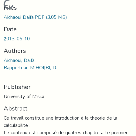
Loading...
Files
Aichaoui Daifa.PDF
(3.05 MB)
Date
2013-06-10
Authors
Aichaoui, Daifa
Rapporteur: MIHOI]BI, D.
Publisher
University of M'sila
Abstract
Ce travail constitue une introduction à la théorie de la
calculabilité .
Le contenu est composé de quatres chapitres. Le premier