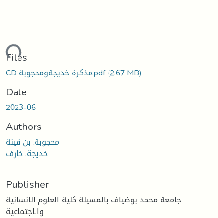
ding...
Files
(2.67 MB)
CD مذكرة خديجةومحجوبة.pdf
Date
2023-06
Authors
محجوبة, بن قينة
خديجة, خارف
Publisher
جامعة محمد بوضياف بالمسيلة كلية العلوم الانسانية
والاجتماعية