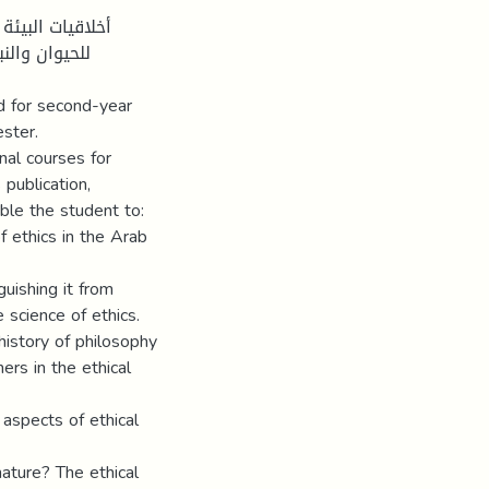
أخلاقيات البيئة
للحيوان والن
d for second-year
ster.
nal courses for
publication,
able the student to:
of ethics in the Arab
uishing it from
 science of ethics.
history of philosophy
rs in the ethical
aspects of ethical
ature? The ethical