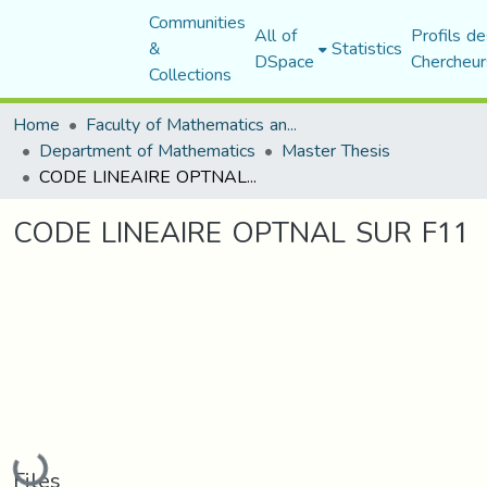
Communities
All of
Profils de
&
Statistics
DSpace
Chercheur
Collections
Home
Faculty of Mathematics and Computer Science
Department of Mathematics
Master Thesis
CODE LINEAIRE OPTNAL SUR F11
CODE LINEAIRE OPTNAL SUR F11
Loading...
Files