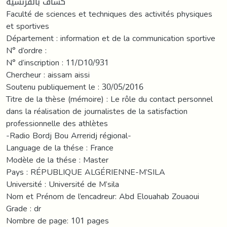
كشاف بالفرنسية
Faculté de sciences et techniques des activités physiques
et sportives
Département : information et de la communication sportive
N° d’ordre :
N° d’inscription : 11/D10/931
Chercheur : aissam aissi
Soutenu publiquement le : 30/05/2016
Titre de la thèse (mémoire) : Le rôle du contact personnel
dans la réalisation de journalistes de la satisfaction
professionnelle des athlètes
-Radio Bordj Bou Arreridj régional-
Language de la thése : France
Modèle de la thése : Master
Pays : RÉPUBLIQUE ALGÉRIENNE-M’SILA
Université : Université de M’sila
Nom et Prénom de l’encadreur: Abd Elouahab Zouaoui
Grade : dr
Nombre de page: 101 pages