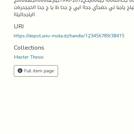
تةةة جحاااتةةةا جبةةةيكج2012-1990جبارعتاةةةااجعلةةةتج
لياج ياجبا تي حضجأي جحاا ايي ج جحا ظ يا ج جحا ااخججحرةت
ااياجحاايتاا .
URI
https://depot.univ-msila.dz/handle/123456789/38415
Collections
Master Thesis
Full item page