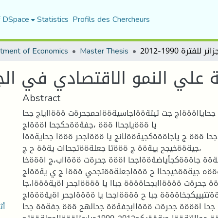
f DSpace
Statistics
Profils des Chercheurs
tment of Economics
Master Thesis
علي النمو الاقتصادي في الجزائر للفت
Abstract
 جحايااةةةاج جت تيتةةةاجاسيةةةاحمجحرةت ةةةااياج جحا
يا ةةةياجحاا ةةة ،جفةةةحكجحا اةةةاج
جحا ةةة ج ياجاةةةكجيةةةلانج يا ةةةاجحر ةةةا جحايةةةا
،جيةةةخيجح ييةةة ج ةةةتا جعلةةةتجحاات يةةة ح ج
تةةة جاةةةكجأياضةةةاجحا اةةة جحرةت ةةةااب،ج اةةةخا
ةةه جيةةةخيجحاا ح ةةةاجعلةةةتجحي ةةةا ج ي يةةةاج
ة جحرةت ةةةةاابجحاةةةة جباا يا ةةةةاجحر اةيةةةةا،جا
ةتتبييكجخاةةةة جبا ح ةةةةاجحا يا ةةةةاجحر اةيةةةةاج
أث
 جحا اةةةة جحرةت ةةةاابجفةةة جحالهح ةةة جفةةة جحا