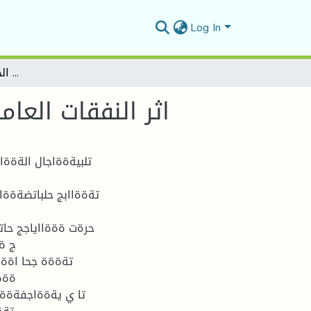
Log In
اثر النفقات العامة علي النمو الاقتصادي في الجزائر للفترة 1990-2012
اثر النفقات العامة 
تلبيةةةاجال الةةةا
تةةةاابج حلباتضةةةا
حرةت ةةةااياجج حا
ج ة
تةةةة جحا اةةة
ةةة
تا ي يةةةاجفةةة