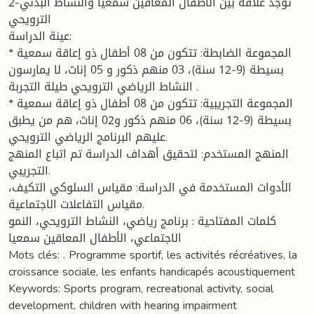
2-توجد علاقة بين الأطفال المعاقين سمعيا والنشاط البدني
الترويحي
عينة الدراسة:
* المجموعة الضابطة: تتكون من 08 أطفال ذو إعاقة سمعية
بسيطة (9-12 سنة)، 03 منهم ذكور و 05 إناث، لا يمارسون
النشاط الرياضي الترويحي طيلة التجربة .
* المجموعة التجريبية: تتكون من 08 أطفال ذو إعاقة سمعية
بسيطة (9-12 سنة)، 06 منهم ذكور و02 إناث، هم من يطبق
عليهم البرنامج الرياضي الترويحي.
المنهج المستخدم: لتحقيق أهداف الدراسة تم اتباع المنهج
التجريبي.
الأدوات المستخدمة في الدراسة: مقياس السلوكي التكيف،
مقياس التفاعلات الاجتماعية.
كلمات المفتاحية : برنامج رياضي، النشاط الترويحي، النمو
الاجتماعي، الأطفال المعاقين سمعيا
Mots clés: . Programme sportif, les activités récréatives, la
croissance sociale, les enfants handicapés acoustiquement
Keywords: Sports program, recreational activity, social
development, children with hearing impairment