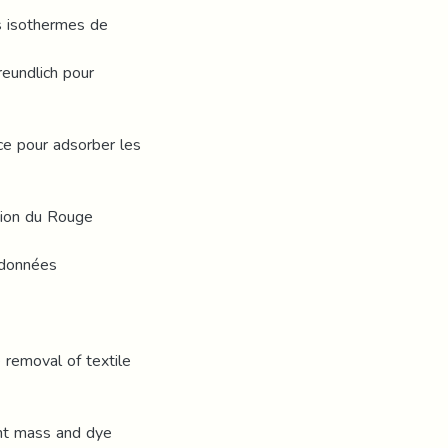
es isothermes de
eundlich pour
cace pour adsorber les
ation du Rouge
 données
e removal of textile
ent mass and dye