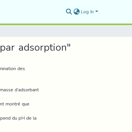
Log In
 par adsorption"
imination des
a masse d’adsorbant
ont montré que
dépend du pH de la