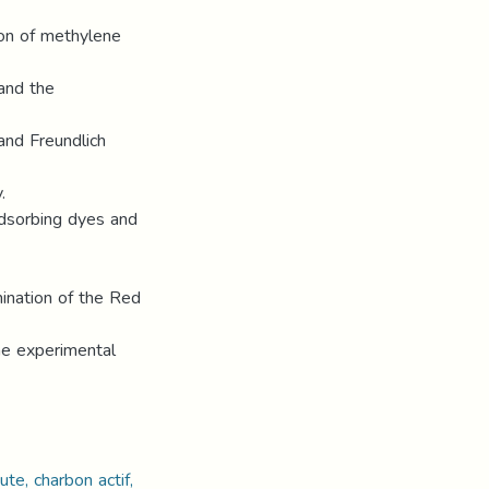
ion of methylene
and the
and Freundlich
.
adsorbing dyes and
ination of the Red
he experimental
te, charbon actif,