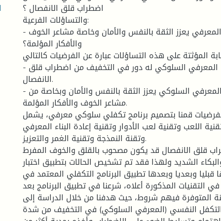
ا
اضطراب قلق الانفصال ؟
والتساؤلات الفرعية:
- هل التكفل النفسي المعرفي يعزز الثقة بالنفس والأمان وخاصة مشاعر الخوف
والأفكار المؤلمة؟
ابة المؤثتة على هذه التساؤلات عبارة عن الفرضيات كالتالي:
- التكفل النفسي المعرفي السلوكي له دور في التخفيف من اضطراب قلق
الانفصال.
- التكفل النفسي المعرفي السلوكي يعزز الثقة بالنفس والأمان وبخاصة من
مشاعر الخوف والأفكار المؤلمة.
رضيات قمنا بتصميم برنامج تكفلي سلوكي معرفي، يشمل
 تقنية اللعب وتقنية لعب الأدوار وتقنية إعادة البناء المعرفي
وتقنة النمذجة وتقنية الغمر والتعزيز.
راب قلق الانفصال قد يكون مصحوب بالقلق والخوف المفرط
لبكاء الشديد ولهذا فقد تم تشخيص الحالات بتطبيق اختبار
ا قبليا وبعديا وبعدها تطبيق البرنامج التكفلي المعتمد في
في التقنيات المذكورة أعلاه، شرعنا في تطبيق البرنامج بعد
عينة المتوفرة فيهم شروط، حيث هدفنا من خلال الدراسة إلى
التكفل النفسي (المعرفي السلوكي) في التخفيف من شدة