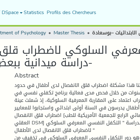
f DSpace
Statistics
Profils des Chercheurs
tment of Psychology
Master Thesis
عرفي السلوكي لاضطراب قلق ا
دراسة ميدانية ببعض الابتدائيات –بوسعادة-
Abstract
حثنا هذا مشكلة اضطراب قلق الانفصال لدى أطفال في حدود
5 سنوات إلى 7 سنوات من خلال فحص مدى فعالية برنامج تكفلي نفسي في
اب اعتماد على المقاربة المعرفية السلوكية، إذ شملت عينة
أطفال يدرسون في السنة أولى ابتدائي واستجابوا للمعايير
اضطراب قلق الانفصال [حسب الدليل الاحصائي الرابع للجمعية الأمريكية للطب
العقلي DSM] ويتمثل عنوان الدراسة '' التكفل النفسي المعرفي السلوكي
لاضطراب قلق الانفصال لدى الأطفال ''
ا هو دور التكفل النفسي المعرفي السلوكي في تخفيف من