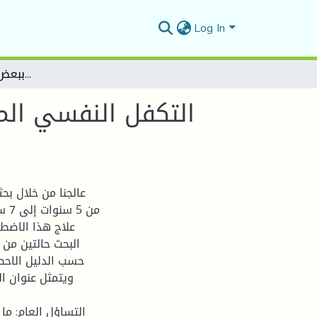
Log In
التكفل النفسي المعرفي السلوكي لاضطراب قلق الانفصال لدى الأطفال دراسة ميدانية ببعض الابتدائيات –بوسعادة-
التكفل النفسي الم
عالجنا من خلال ب
من 
علاج هذا الاضطر
البحث حالتين من 
التساؤل العام: م