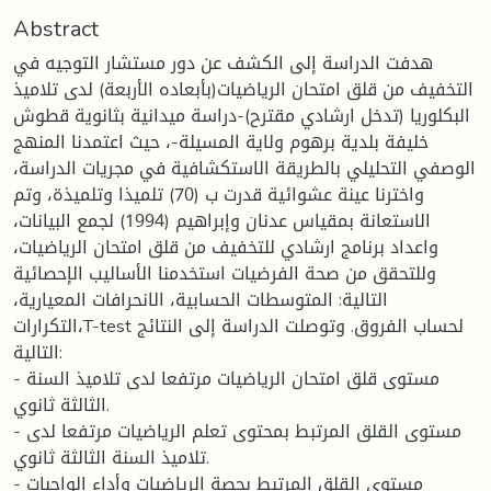
Abstract
هدفت الدراسة إلى الكشف عن دور مستشار التوجيه في
التخفيف من قلق امتحان الرياضيات(بأبعاده الأربعة) لدى تلاميذ
البكلوريا (تدخل ارشادي مقترح)-دراسة ميدانية بثانوية قطوش
خليفة بلدية برهوم ولاية المسيلة-، حيث اعتمدنا المنهج
الوصفي التحليلي بالطريقة الاستكشافية في مجريات الدراسة،
واخترنا عينة عشوائية قدرت ب (70) تلميذا وتلميذة، وتم
الاستعانة بمقياس عدنان وإبراهيم (1994) لجمع البيانات،
واعداد برنامج ارشادي للتخفيف من قلق امتحان الرياضيات،
وللتحقق من صحة الفرضيات استخدمنا الأساليب الإحصائية
التالية: المتوسطات الحسابية، الانحرافات المعيارية،
التكرارات،T-test لحساب الفروق. وتوصلت الدراسة إلى النتائج
التالية:
- مستوى قلق امتحان الرياضيات مرتفعا لدى تلاميذ السنة
الثالثة ثانوي.
- مستوى القلق المرتبط بمحتوى تعلم الرياضيات مرتفعا لدى
تلاميذ السنة الثالثة ثانوي.
- مستوى القلق المرتبط بحصة الرياضيات وأداء الواجبات