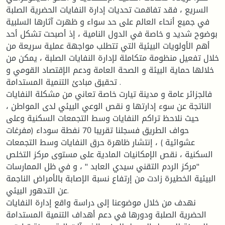
السريع ، فقد تفاقمت تحديات إدارة النفايات الحضرية الصلبة
في جميع أنحاء العالم على حد سواء و ظهرت آثارها السلبية
بوضوح شديد و خاصة في الدول النامية ، إذ أصبحت تشكل أحد
أهم الأولويات البيئية التي تتطلب مواجهة عملية سريعة من
خلال تفعيل منظومة متكاملة لإدارة النفايات الصلبة ، يمكن من
خلالها حماية البيئة و الصحة العامة ودعم الإقتصاد القومي و
تحقيق مبادئ التنمية المستدامة .
فالجزائر عامة و مدينة تيارت خاصة تعاني من مشكلة النفايات
الناتجة عن سوء إدارتها و نقص الوعي البيئي لدى المواطن ،
حيث نلاحظ تراكم النفايات وسط التجمعات السكنية وعلى
حواف الطريق فسجلنا تقريبا 70 نفطة سوداء (مفرغات
عشوائية ) ، إنتشار ظاهرة حرق النفايات وسط التجمعات
السكنية ، نقص الإمكانيات المادية على مستوى مركز التخلص
"مركز الردم التقني سيدي العابد " ، و في ظل الممارسات
البيئية الخطيرة زادت من إرتفاع نسبة الإصابة بالأمراض الناجمة
عن التدهور البيئي.
نهدف من خلال موضوعنا إلى دراسة واقع إدارة النفايات
الحضرية الصلبة ودورها في دعم أهداف التنمية المستدامة