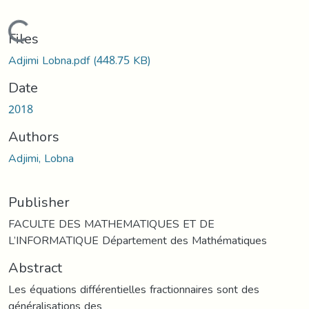
Loading...
Files
Adjimi Lobna.pdf
(448.75 KB)
Date
2018
Authors
Adjimi, Lobna
Publisher
FACULTE DES MATHEMATIQUES ET DE
L’INFORMATIQUE Département des Mathématiques
Abstract
Les équations différentielles fractionnaires sont des
généralisations des