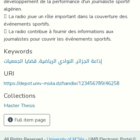
développement de la performance d'un journaliste sportif
algérien.
 La radio joue un rôle important dans la couverture des
événements sportifs.
 La radio contribue à fournir des informations aux
journalistes pour couvrir les événements sportifs.
Keywords
قضايا الجمعيات
,
النوادي الرياضية
,
إذاعة الجزائر
URI
https://depot.univ-msila.dz/handle/123456789/46258
Collections
Master Thesis
Full item page
All Rights Reserved -
University of M'Sila
- UMB Electronic Portal ©