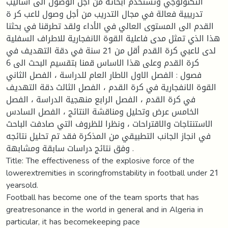
التكنولوجي وتستخدم أبحاثه من أجل الوصول الى أساليب
تدريبية فعالة في مجال التدريب من أجل وصول لاعب كر ة
القدم الى المستوى العالي في الأداء ولقد تطرقنا في بحثنا
هذا الذي تمثل مدى فاعلية القوة الانفجارية للاطراف السفلية
لدى لاعبي كرة القدم أقل من 21 سنة في دقة التهديف في
كرة القدم وعلى هذا الاساس قمنا بتقسيم البحث الى 6
فصول : الفصل الاول الاطار العام للدراسة ، الفصل الثاني
القوة الانفجارية في كرة القدم ، الفصل الثالث دقة التهديف
في كرة القدم ، الفصل الرابع منهجية الدراسة ، الفصل
الخامس عرض وتحليل ومناقشة النتائج ، الفصل السادس
الاستنتاجات والاقتراحات ، ونظرا للظروف التي صادفت الباحث
في انجاز الجانب التطبيقي من المذكرة فقد تم تحليل نتائجه
وفق نتائج دراسات سابقة ومشابهة .
Title: The effectiveness of the explosive force of the
lowerextremities in scoringfromstability in football under 21
yearsold.
Football has become one of the team sports that has
greatresonance in the world in general and in Algeria in
particular, it has becomekeeping pace