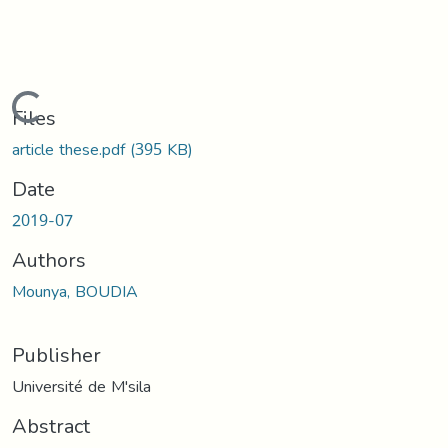
Loading...
Files
article these.pdf
(395 KB)
Date
2019-07
Authors
Mounya, BOUDIA
Publisher
Université de M'sila
Abstract