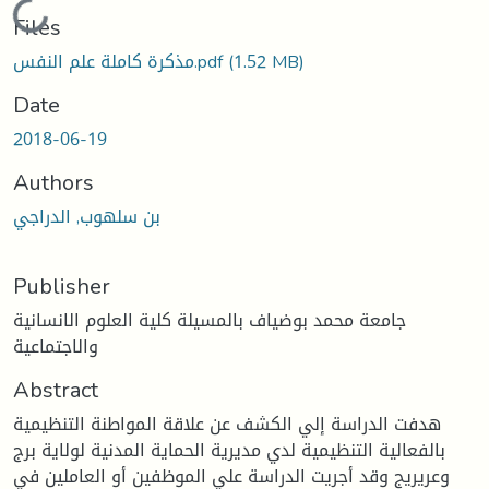
Loading...
Files
(1.52 MB)
مذكرة كاملة علم النفس.pdf
Date
2018-06-19
Authors
بن سلهوب, الدراجي
Publisher
جامعة محمد بوضياف بالمسيلة كلية العلوم الانسانية
والاجتماعية
Abstract
هدفت الدراسة إلي الكشف عن علاقة المواطنة التنظيمية
بالفعالية التنظيمية لدي مديرية الحماية المدنية لولاية برج
وعريريج وقد أجريت الدراسة علي الموظفين أو العاملين في