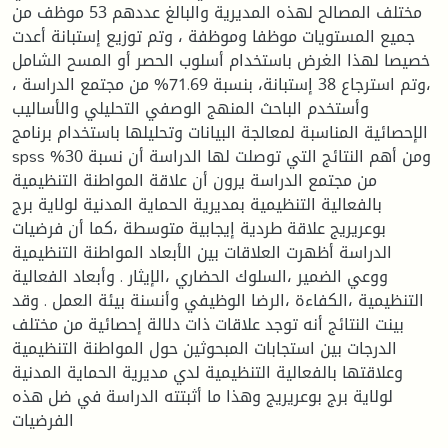
مختلف المصالح لهذه المديرية والبالغ عددهم 53 موظف من
جميع المستويات موظفا وموظفة ، وتم توزيع إستبانة أعدت
خصيصا لهذا الغرض باستخدام أسلوب الحصر أو المسح الشامل
،وتم استرجاع 38 إستبانة، بنسبة 71.69% من مجتمع الدراسة ،
وأستخدم الباحث المنهج الوصفي التحليلي والأساليب
الإحصائية المناسبة لمعالجة البيانات وتحليلها باستخدام برنامج
spss ومن أهم النتائج التي توصلت لها الدراسة أن نسبة 30%
من مجتمع الدراسة يرون أن علاقة المواطنة التنظيمية
بالفعالية التنظيمية بمديرية الحماية المدنية لولاية برج
بوعريريج علاقة طردية إيجابية متوسطة ،كما أن فرضيات
الدراسة أظهرت العلاقات بين الأبعاد المواطنة التنظيمية
ووعي الضمير ،السلوك الحضاري ،الإيثار . وأبعاد الفعالية
التنظيمية ،الكفاءة ،الرضا الوظيفي وأنسنة بيئة العمل . وقد
بينت النتائج أنه توجد علاقات ذات دلالة إحصائية من مختلف
الدرجات بين استجابات المبحوثين حول المواطنة التنظيمية
وعلاقتها بالفعالية التنظيمية لدي مديرية الحماية المدنية
لولاية برج بوعريريج وهذا ما أثبتته الدراسة في ضل هذه
الفرضيات