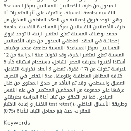
المبذول من طرف الأخصائيين النفسانيين بمركز المساعدة
النفسية بجامعة المسيلة، والتعرف على أثر المتغيرات ألا
وهي: توجد فروق إحصائية في الجهد العاطفي المبذول من
طرف الأخصائيين النفسانيين بمركز المساعدة النفسية بجامعة
محمد بوضياف المسيلة تعزى لمتغير الرتبة، لا توجد فروق
إحصائية في الجهد العاطفي المبذول من طرف الأخصائيين
النفسانيين بمركز المساعدة النفسية بجامعة محمد بوضياف
المسيلة تعزى لمتغير الخبرة، وقد تكونت عينة الدراسة من 12
أستاذا أختيروا بطريقة الحصر الشامل، باستخدام استبانة كأداة
للدراسة تكونت من (17) فقرة، تغطي 3 أبعاد: تكرارية التفاعل،
كثافة المظاهر العاطفية وتنوعها، مدة التفاعل في التصرف
العميق والسطحي، وقد تم التأكد من صدق المحتوى من خلال
عرضها على مجموعة من المحكمين المختصين في علم النفس
العيادي، كما تم التحقق من ثبات أداة الدراسة بطريقتي
الاختبار و إعادة الاختبار test retest))، وطريقة الأنساق الداخلي
للفقرات، حيث بلغ معامل الثبات للأداة (0.75).
Keywords