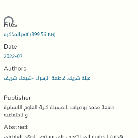
ding...
Files
(899.56 KB)
المذكرة.pdf
Date
2022-07
Authors
عبلة شريك, فاطمة الزهراء -شيماء شريف
Publisher
جامعة محمد بوضياف بالمسيلة كلية العلوم الانسانية
والاجتماعية
Abstract
هدفت الدراسة إلى التعرف على مستوى الجهد العاطفي