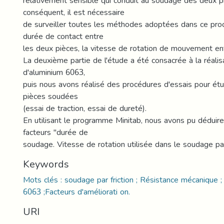
relativement sensible qui conduit au soudage des deux p
conséquent, il est nécessaire
de surveiller toutes les méthodes adoptées dans ce proc
durée de contact entre
les deux pièces, la vitesse de rotation de mouvement ent
La deuxième partie de l'étude a été consacrée à la réalisa
d'aluminium 6063,
puis nous avons réalisé des procédures d'essais pour étud
pièces soudées
(essai de traction, essai de dureté).
En utilisant le programme Minitab, nous avons pu déduire
facteurs "durée de
soudage. Vitesse de rotation utilisée dans le soudage par 
Keywords
Mots clés : soudage par friction ; Résistance mécanique ;
6063 ;Facteurs d'améliorati on.
URI