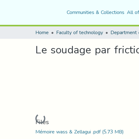
Communities & Collections
All o
Home
Faculty of technology
Le soudage par frict
Loading...
Files
Mémoire wass & Zellagui .pdf
(5.73 MB)