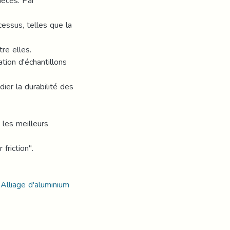
ièces. Par
essus, telles que la
re elles.
tion d'échantillons
ier la durabilité des
 les meilleurs
friction".
 Alliage d'aluminium