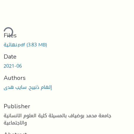
ding...
Files
(3.83 MB)
نهائية.pdf
Date
2021-06
Authors
إلهام ذنبيح, سايب هدى
Publisher
جامعة محمد بوضياف بالمسيلة كلية العلوم الانسانية
والاجتماعية