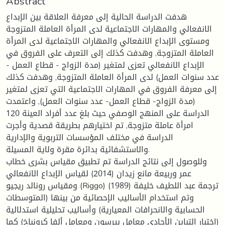
Abstract
هدفت الدراسة الحالية إلى معرفة العلاقة بين الإبداع
الانفعالي والمهارات الاجتماعية لدى المرأة العاملة المتزوجة
ومستوى الإبداع الانفعالي والمهارات الاجتماعية لدى المرأة
العاملة المتزوجة, وهدفت كذلك إلى التعرف على الفروق في
الإبداع الانفعالي تعزى لمتغير (مدة الزواج - قطاع العمل -
عدد سنوات العمل) لدى المرأة العاملة المتزوجة, وهدفت كذلك
إلى معرفة الفروق في المهارات الاجتماعية التي تعزى لمتغير
(مدة الزواج- قطاع العمل- عدد سنوات العمل), واعتمدت
الدراسة على المنهج الوصفي حيث بلغ عدد أفراد العينة 120
امرأة عاملة متزوجة, تم اختيارهم بطريقة قصدية وأجرت
الدراسة في مختلف المؤسسات التربوية والإدارية
والاستشفائية بدائرة مقرة ولاية المسيلة.
وللوصول إلى نتائج الدراسة تم تطبيق مقياس بشرى خطاب
عمر وربيعة مانع زيدان (2014) لقياس الإبداع الانفعالي
ومقياس رونالد ريجيو (Riggo) ترجمة عبد اللطيف خليفة (1989)
وتم استخدام الأساليب الإحصائية من بينها (المتوسطات
الحسابية والانحرافات المعيارية) وأساليب تحليلية استدلالية
(اختبار التباين الأحادي معامل بيرسون ومعامل ألفا كرونباخ) كما