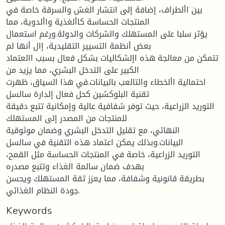
بين األطراف، إضافة إلى انتشار الغش والسرقة خاصة في
المنتجات الحساسة كاألغذية واألدوية، مما
يؤثر سلبا على المستهلك والشركات والدولة.ورغم استعمال
بعض أنظمة التسيير التقليدية، إال أنها لم
تتمكن من معالجة هذه اإلشكاليات بشكل فعال بسبب االعتماد
الكبير على التدخل البشري، مما يزيد من
احتمالية األخطاء والتالعب بالبيانات.في هذا السياق، ظهرت
تقنية البلوكشين كحل فعال إلدارة سالسل
التوريد الزراعية، حيث توفر شفافية عالية وإمكانية تتبع دقيقة
للمنتجات من المصدر إلى المستهلك
النهائي، مع تقليل التدخل البشري وضمان موثوقية
البيانات.وبذلك يمكن اعتماد هذه التقنية في سالسل
التوريد الزراعية، خاصة في المنتجات الحساسة مثل القمح،
بهدف ضمان سالمة الغذاء وتتبع مصدره
بطريقة قانونية وشفافة، مما يعزز ثقة المستهلك ويحسن
جودة النظام الغذائي.
Keywords